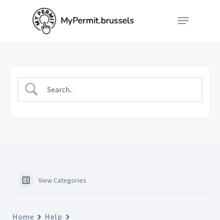
Skip
Menu
to
Close
main
Menu
content
View Categories
Home
Help