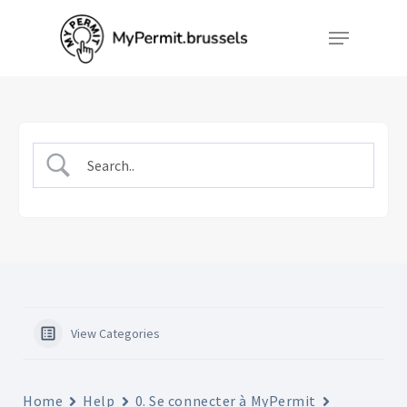
Skip
Menu
to
Close
main
Menu
content
View Categories
Home
Help
0. Se connecter à MyPermit