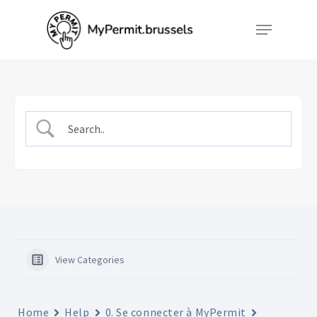
Skip
Menu
to
Close
main
Menu
content
View Categories
Home
Help
0. Se connecter à MyPermit