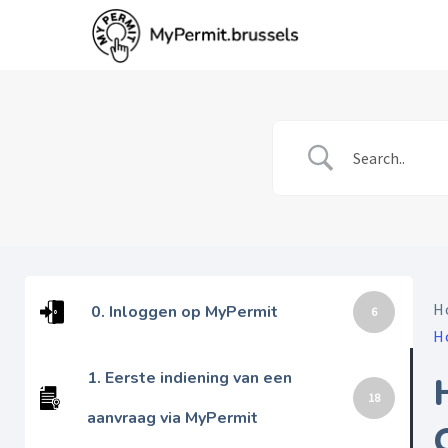
Skip
to
main
content
H
0. Inloggen op MyPermit
6
H
1. Eerste indiening van een
18
aanvraag via MyPermit