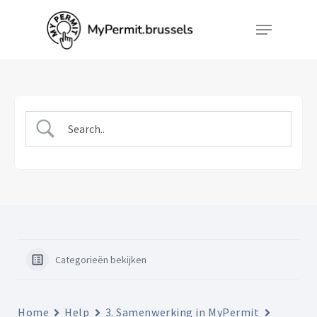
Skip
Menu
to
Close
main
Menu
content
Categorieën bekijken
Home
Help
3. Samenwerking in MyPermit