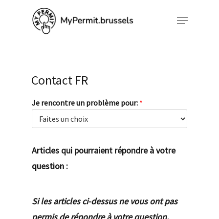
Skip
Menu
to
Close
main
Menu
content
Contact FR
Je rencontre un problème pour:
*
Articles qui pourraient répondre à votre
question :
Si les articles ci-dessus ne vous ont pas
permis de répondre à votre question,