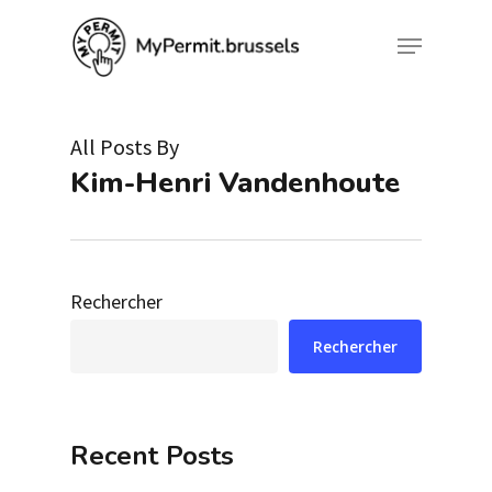
Skip
Menu
to
Close
main
Menu
content
All Posts By
Kim-Henri Vandenhoute
Rechercher
Rechercher
Recent Posts